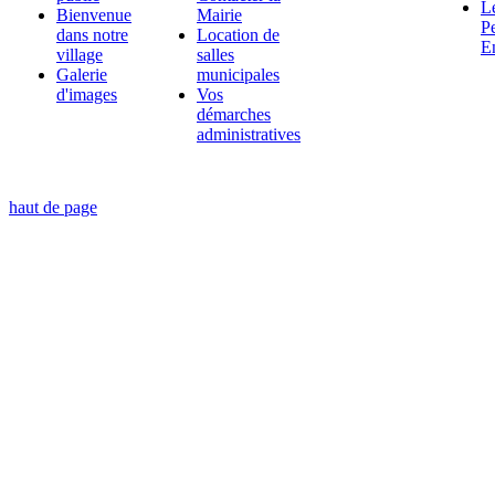
L
Bienvenue
Mairie
Pe
dans notre
Location de
E
village
salles
Galerie
municipales
d'images
Vos
démarches
administratives
haut de page