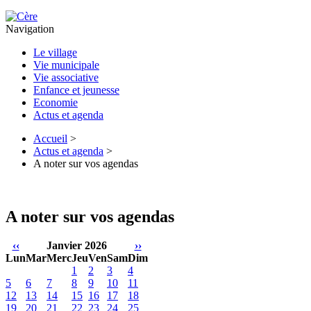
Navigation
Le village
Vie municipale
Vie associative
Enfance et jeunesse
Economie
Actus et agenda
Accueil
>
Actus et agenda
>
A noter sur vos agendas
A noter sur vos agendas
‹‹
Janvier 2026
››
Lun
Mar
Merc
Jeu
Ven
Sam
Dim
1
2
3
4
5
6
7
8
9
10
11
12
13
14
15
16
17
18
19
20
21
22
23
24
25