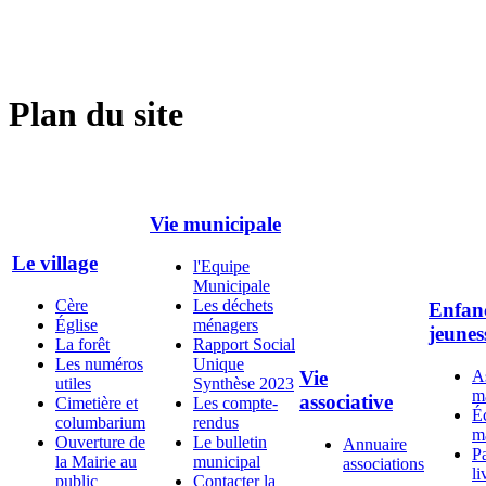
Plan du site
Vie municipale
Le village
l'Equipe
Municipale
Cère
Les déchets
Enfanc
Église
ménagers
jeunes
La forêt
Rapport Social
Les numéros
Unique
As
Vie
utiles
Synthèse 2023
ma
associative
Cimetière et
Les compte-
É
columbarium
rendus
ma
Ouverture de
Le bulletin
Annuaire
Pa
la Mairie au
municipal
associations
li
public
Contacter la