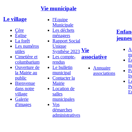
Vie municipale
Le village
l'Equipe
Municipale
Cère
Les déchets
Enfanc
Église
ménagers
jeunes
La forêt
Rapport Social
Les numéros
Unique
As
Vie
utiles
Synthèse 2023
ma
associative
Cimetière et
Les compte-
É
columbarium
rendus
ma
Ouverture de
Le bulletin
Annuaire
Pa
la Mairie au
municipal
associations
li
public
Contacter la
L
Bienvenue
Mairie
Pe
dans notre
Location de
E
village
salles
Galerie
municipales
d'images
Vos
démarches
administratives